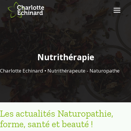
Aller
au
contenu
Nutrithérapie
Charlotte Echinard • Nutrithérapeute - Naturopathe
Les actualités Naturopathie,
forme, santé et beauté !