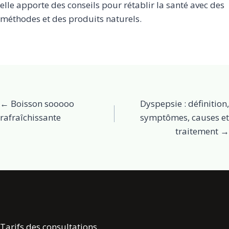
elle apporte des conseils pour rétablir la santé avec des
méthodes et des produits naturels.
Posts
← Boisson sooooo
Dyspepsie : définition,
rafraîchissante
symptômes, causes et
navigation
traitement →
Tarifs des consultations